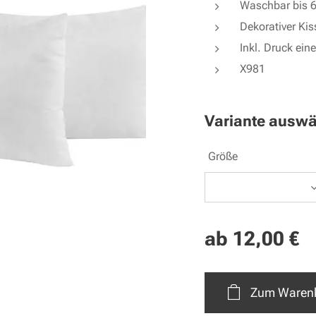
Waschbar bis 
Dekorativer Ki
Inkl. Druck eine
X981
Variante auswä
Größe
ab
12,00
€
Zum Warenk