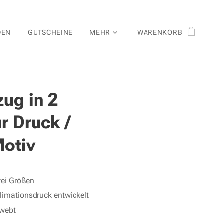
DEN
GUTSCHEINE
MEHR
WARENKORB
ug in 2
r Druck /
Motiv
wei Größen
blimationsdruck entwickelt
ewebt