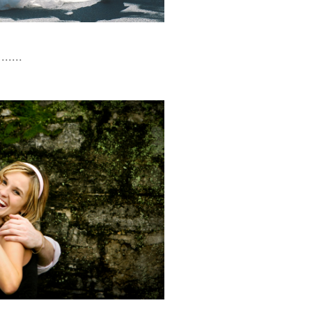
.....