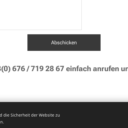
Abschicken
3(0) 676 / 719 28 67 einfach anrufen u
 die Sicherheit der Website zu
 /Alle Preise auf unserer Homepage können sich ändern. Preisänderunge
n.
Unterstützt von Fun Records Music & Film Entertainment
Cookies